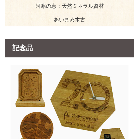
阿寒の恵：天然ミネラル資材
あいまゐ木古
記念品